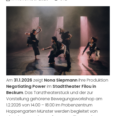
Am
31.1.2026
zeigt
Nona Siepmann
ihre Produktion
Negotiating Power
im
Stadttheater Filou in
Beckum
. Das Tanztheaterstück und der zur
Vorstellung gehörene Bewegungsworkshop am
1.2.2026 von 14.00 – 18.00 im Probenzentrum
Hoppengarten Münster werden begleitet von