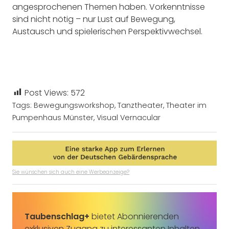
angesprochenen Themen haben. Vorkenntnisse
sind nicht nötig – nur Lust auf Bewegung,
Austausch und spielerischen Perspektivwechsel.
Post Views:
572
Tags:
Bewegungsworkshop
,
Tanztheater
,
Theater im
Pumpenhaus Münster
,
Visual Vernacular
Sie wünschen sich auch eine Werbeanzeige?
Taubenschlag+
bietet Abonnierenden
exklusiven Zugang zu interessanten Inhalten.