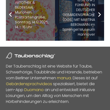
13:30 UHR /
ARTOTHEK &
FÜHRUNG IN
BILDERSAAL
DEUTSCHER
München:
GEBÄRDENSPRACHE
Postkartengrüße,
(DGS) MIT MARTINA
Sonntag, 14.12.2025,
BERGMANN im
14 – 16 Uhr
Sprengel Museum
Hannover
Der Taubenschlag ist eine Website für Taube,
Schwerhörige, Taubblinde und Hörende, betrieben
vom Berliner Unternehmen
manua
. Dieses ist auf
Gebärdensprachvideos
spezialisiert, bietet die
Lern-App
Duomano
an und entwickelt inklusive
Lösungen, um den Alltag von Menschen mit
Hörbehinderungen zu erleichtern.