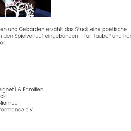
guren und Gebärden erzählt das Stück eine poetische
 in den Spielverlauf eingebunden – für Taube* und h
ar.
eignet) & Familien
eck
 Miamou
formance e.V.