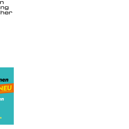
en
ung
cher