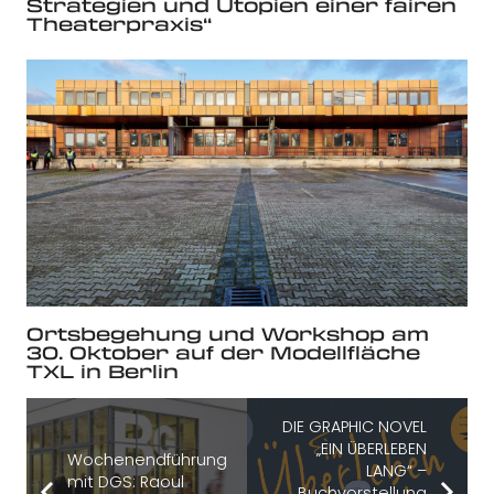
Strategien und Utopien einer fairen
Theaterpraxis“
Ortsbegehung und Workshop am
30. Oktober auf der Modellfläche
TXL in Berlin
DIE GRAPHIC NOVEL
„EIN ÜBERLEBEN
Wochenendführung
LANG“ –
mit DGS: Raoul
Buchvorstellung