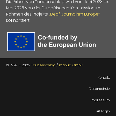
Die Arbeit von Taubenschlag wird von Juni 2023 bis
Mai 2025 von der Europäischen Kommission im
Rahmen des Projekts
„Deaf Journalism Europe“
kofinanziert.
© 1997 – 2025
Taubenschlag
/
manua GmbH
Kontakt
Datenschutz
Impressum
LogIn