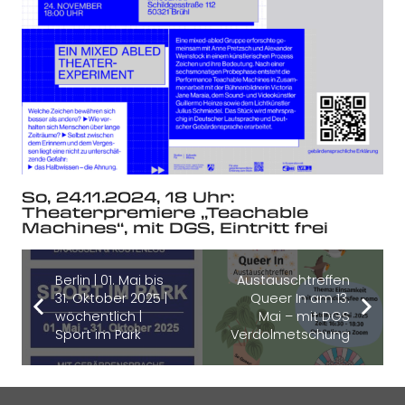
So, 24.11.2024, 18 Uhr:
Theaterpremiere „Teachable
Machines“, mit DGS, Eintritt frei
Berlin | 01. Mai bis
Austauschtreffen
31. Oktober 2025 |
Queer In am 13.
wöchentlich |
Mai – mit DGS
Sport im Park
Verdolmetschung