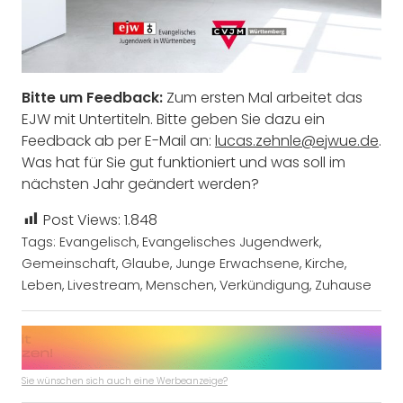
Bitte um Feedback:
Zum ersten Mal arbeitet das
EJW mit Untertiteln. Bitte geben Sie dazu ein
Feedback ab per E-Mail an:
lucas.zehnle@ejwue.de
.
Was hat für Sie gut funktioniert und was soll im
nächsten Jahr geändert werden?
Post Views:
1.848
Tags:
Evangelisch
,
Evangelisches Jugendwerk
,
Gemeinschaft
,
Glaube
,
Junge Erwachsene
,
Kirche
,
Leben
,
Livestream
,
Menschen
,
Verkündigung
,
Zuhause
Sie wünschen sich auch eine Werbeanzeige?