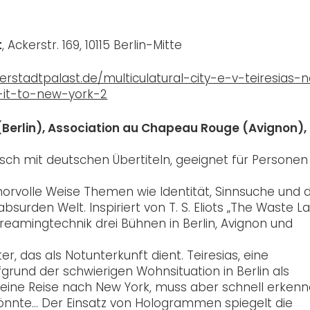
t
, Ackerstr. 169, 10115 Berlin-Mitte
erstadtpalast.de/multiculatural-city-e-v-teiresias-
it-to-new-york-2
. (Berlin), Association au Chapeau Rouge (Avignon),
sisch mit deutschen Übertiteln, geeignet für Personen
orvolle Weise Themen wie Identität, Sinnsuche und 
urden Welt. Inspiriert von T. S. Eliots „The Waste L
reamingtechnik drei Bühnen in Berlin, Avignon und
r, das als Notunterkunft dient. Teiresias, eine
fgrund der schwierigen Wohnsituation in Berlin als
r eine Reise nach New York, muss aber schnell erkenn
 könnte… Der Einsatz von Hologrammen spiegelt die