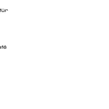
für
afé