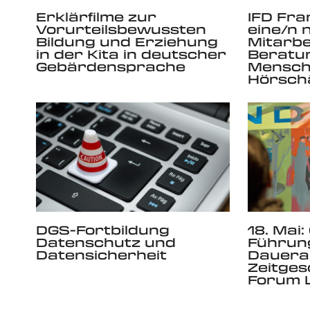
Erklärfilme zur
IFD Fra
Vorurteilsbewussten
eine/n 
Bildung und Erziehung
Mitarbe
in der Kita in deutscher
Beratu
Gebärdensprache
Mensch
Hörsch
DGS-Fortbildung
18. Mai
Datenschutz und
Führung
Datensicherheit
Dauerau
Zeitges
Forum L