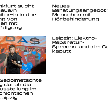
nkfurt sucht
Neues
neue/n
Beratungsangebot 
iter*in in der
Menschen mit
ng von
Hörbehinderung
en mit
ädigung
Leipzig: Elektro-
Reparatur-
Sprechstunde im C
kaputt
: Gedolmetschte
 durch die
sstellung im
chichtlichen
eipzig