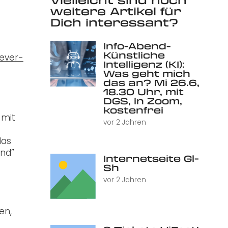
weitere Artikel für
Dich interessant?
Info-Abend-
Künstliche
never-
Intelligenz (KI):
Was geht mich
das an? Mi 26.6,
18.30 Uhr, mit
DGS, in Zoom,
kostenfrei
 mit
vor 2 Jahren
das
and”
Internetseite Gl-
Sh
vor 2 Jahren
en,