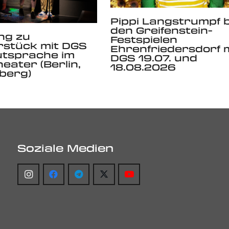
Pippi Langstrumpf b
den Greifenstein-
ng zu
Festspielen
rstück mit DGS
Ehrenfriedersdorf 
utsprache im
DGS 19.07. und
eater (Berlin,
18.08.2026
berg)
Soziale Medien