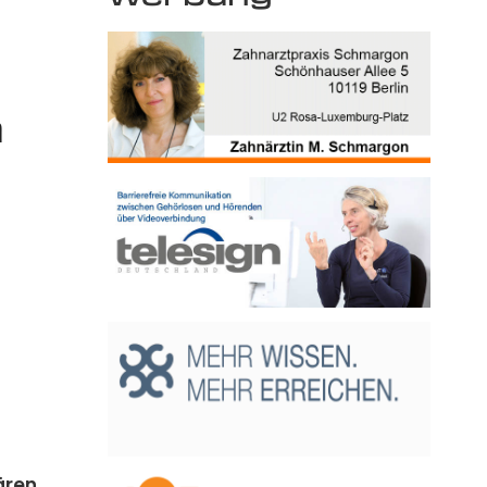
m
ären