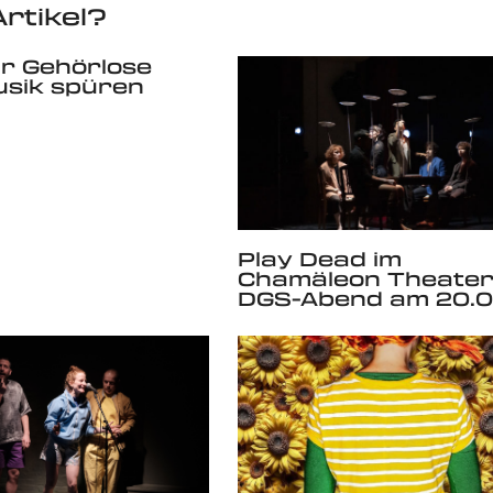
rtikel?
ür Gehörlose
usik spüren
Play Dead im
Chamäleon Theater
DGS-Abend am 20.