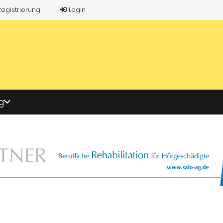
Registrierung
LogIn
g