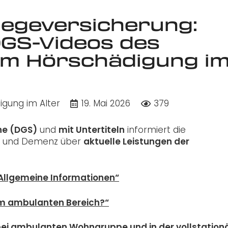
legeversicherung:
DGS-Videos des
m Hörschädigung i
gung im Alter
19. Mai 2026
379
he (DGS)
und
mit Untertiteln
informiert die
ege und Demenz über
aktuelle Leistungen der
? Allgemeine Informationen“
 im ambulanten Bereich?“
 bei ambulanten Wohngruppe und in der vollstation