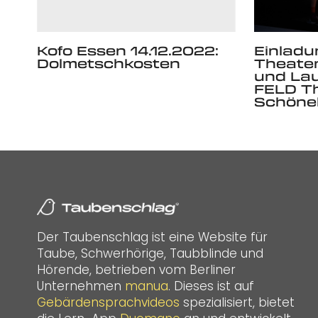
Kofo Essen 14.12.2022:
Einladu
Dolmetschkosten
Theate
und La
FELD Th
Schöne
Der Taubenschlag ist eine Website für
Taube, Schwerhörige, Taubblinde und
Hörende, betrieben vom Berliner
Unternehmen
manua
. Dieses ist auf
Gebärdensprachvideos
spezialisiert, bietet