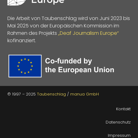
Die Arbeit von Taubenschlag wird von Juni 2023 bis
Mai 2025 von der Europäischen Kommission im
Rahmen des Projekts
„Deaf Journalism Europe“
kofinanziert.
© 1997 – 2025
Taubenschlag
/
manua GmbH
Kontakt
Datenschutz
Impressum