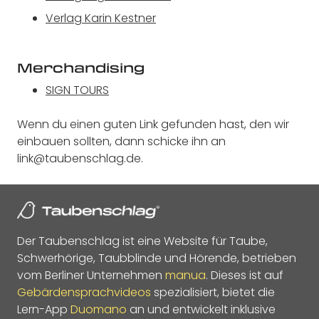
Verlag Karin Kestner
Merchandising
SIGN TOURS
Wenn du einen guten Link gefunden hast, den wir
einbauen sollten, dann schicke ihn an
link@taubenschlag.de
.
Der Taubenschlag ist eine Website für Taube,
Schwerhörige, Taubblinde und Hörende, betrieben
vom Berliner Unternehmen
manua
. Dieses ist auf
Gebärdensprachvideos
spezialisiert, bietet die
Lern-App
Duomano
an und entwickelt inklusive