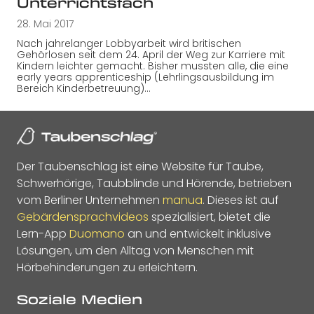
Unterrichtsfach
28. Mai 2017
Nach jahrelanger Lobbyarbeit wird britischen
Gehörlosen seit dem 24. April der Weg zur Karriere mit
Kindern leichter gemacht. Bisher mussten alle, die eine
early years apprenticeship (Lehrlingsausbildung im
Bereich Kinderbetreuung)…
Der Taubenschlag ist eine Website für Taube,
Schwerhörige, Taubblinde und Hörende, betrieben
vom Berliner Unternehmen
manua
. Dieses ist auf
Gebärdensprachvideos
spezialisiert, bietet die
Lern-App
Duomano
an und entwickelt inklusive
Lösungen, um den Alltag von Menschen mit
Hörbehinderungen zu erleichtern.
Soziale Medien