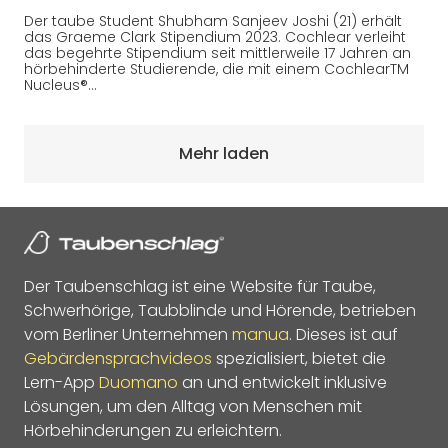
Der taube Student Shubham Sanjeev Joshi (21) erhält
das Graeme Clark Stipendium 2023. Cochlear verleiht
das begehrte Stipendium seit mittlerweile 17 Jahren an
hörbehinderte Studierende, die mit einem CochlearTM
Nucleus®…
Mehr laden
Der Taubenschlag ist eine Website für Taube,
Schwerhörige, Taubblinde und Hörende, betrieben
vom Berliner Unternehmen
manua
. Dieses ist auf
Gebärdensprachvideos
spezialisiert, bietet die
Lern-App
Duomano
an und entwickelt inklusive
Lösungen, um den Alltag von Menschen mit
Hörbehinderungen zu erleichtern.