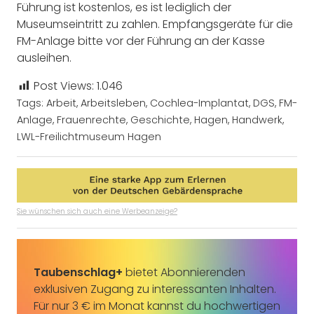
Führung ist kostenlos, es ist lediglich der
Museumseintritt zu zahlen. Empfangsgeräte für die
FM-Anlage bitte vor der Führung an der Kasse
ausleihen.
Post Views:
1.046
Tags:
Arbeit
,
Arbeitsleben
,
Cochlea-Implantat
,
DGS
,
FM-
Anlage
,
Frauenrechte
,
Geschichte
,
Hagen
,
Handwerk
,
LWL-Freilichtmuseum Hagen
Sie wünschen sich auch eine Werbeanzeige?
Taubenschlag+
bietet Abonnierenden
exklusiven Zugang zu interessanten Inhalten.
Für nur 3 € im Monat kannst du hochwertigen