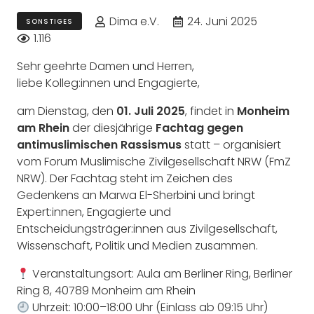
Dima e.V.
24. Juni 2025
SONSTIGES
1.116
Sehr geehrte Damen und Herren,
liebe Kolleg:innen und Engagierte,
am Dienstag, den
01. Juli 2025
, findet in
Monheim
am Rhein
der diesjährige
Fachtag gegen
antimuslimischen Rassismus
statt – organisiert
vom Forum Muslimische Zivilgesellschaft NRW (FmZ
NRW). Der Fachtag steht im Zeichen des
Gedenkens an Marwa El-Sherbini und bringt
Expert:innen, Engagierte und
Entscheidungsträger:innen aus Zivilgesellschaft,
Wissenschaft, Politik und Medien zusammen.
Veranstaltungsort: Aula am Berliner Ring, Berliner
Ring 8, 40789 Monheim am Rhein
Uhrzeit: 10:00–18:00 Uhr (Einlass ab 09:15 Uhr)