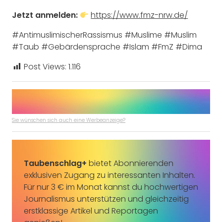
Jetzt anmelden:
https://www.fmz-nrw.de/
#AntimuslimischerRassismus #Muslime #Muslim
#Taub #Gebärdensprache #Islam #FmZ #Dima
Post Views:
1.116
Sie wünschen sich auch eine Werbeanzeige?
Taubenschlag+
bietet Abonnierenden
exklusiven Zugang zu interessanten Inhalten.
Für nur 3 € im Monat kannst du hochwertigen
Journalismus unterstützen und gleichzeitig
erstklassige Artikel und Reportagen