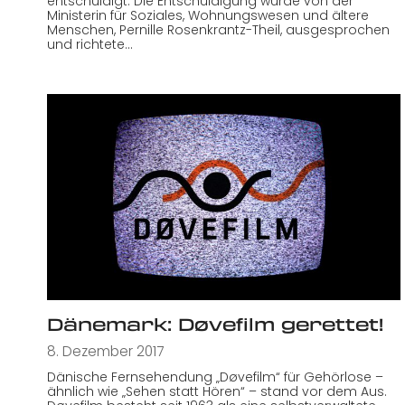
entschuldigt. Die Entschuldigung wurde von der
Ministerin für Soziales, Wohnungswesen und ältere
Menschen, Pernille Rosenkrantz-Theil, ausgesprochen
und richtete…
Dänemark: Døvefilm gerettet!
8. Dezember 2017
Dänische Fernsehendung „Døvefilm“ für Gehörlose –
ähnlich wie „Sehen statt Hören“ – stand vor dem Aus.