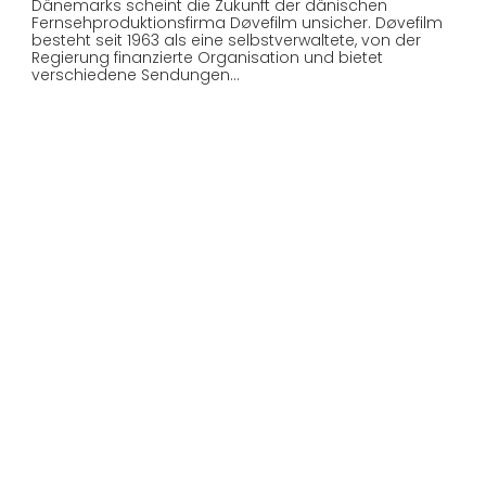
Dänemarks scheint die Zukunft der dänischen
Fernsehproduktionsfirma Døvefilm unsicher. Døvefilm
besteht seit 1963 als eine selbstverwaltete, von der
Regierung finanzierte Organisation und bietet
verschiedene Sendungen…