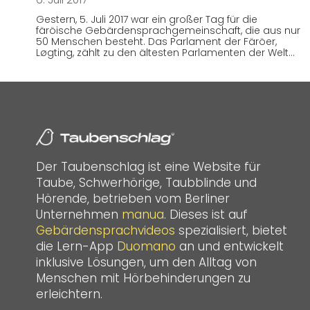
Gestern, 5. Juli 2017 war ein großer Tag für die
färöische Gebärdensprachgemeinschaft, die aus nur
50 Menschen besteht. Das Parlament der Färöer,
Løgting, zählt zu den ältesten Parlamenten der Welt…
Der Taubenschlag ist eine Website für
Taube, Schwerhörige, Taubblinde und
Hörende, betrieben vom Berliner
Unternehmen
manua
. Dieses ist auf
Gebärdensprachvideos
spezialisiert, bietet
die Lern-App
Duomano
an und entwickelt
inklusive Lösungen, um den Alltag von
Menschen mit Hörbehinderungen zu
erleichtern.