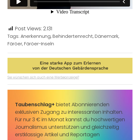
Post Views:
2.131
Tags:
Anerkennung
,
Behindertenrecht
,
Dänemark
,
Färöer
,
Färöer-Inseln
Sie wünschen sich auch eine Werbeanzeige?
Taubenschlag+
bietet Abonnierenden
exklusiven Zugang zu interessanten Inhalten.
Für nur 3 € im Monat kannst du hochwertigen
Journalismus unterstützen und gleichzeitig
erstklassige Artikel und Reportagen