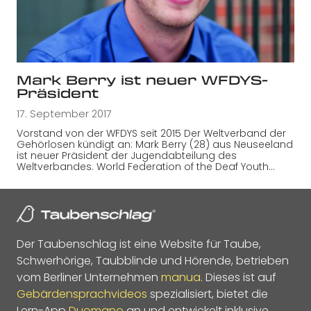
Mark Berry ist neuer WFDYS-
Präsident
17. September 2017
Vorstand von der WFDYS seit 2015 Der Weltverband der
Gehörlosen kündigt an: Mark Berry (28) aus Neuseeland
ist neuer Präsident der Jugendabteilung des
Weltverbandes. World Federation of the Deaf Youth…
Der Taubenschlag ist eine Website für Taube,
Schwerhörige, Taubblinde und Hörende, betrieben
vom Berliner Unternehmen
manua
. Dieses ist auf
Gebärdensprachvideos
spezialisiert, bietet die
Lern-App
Duomano
an und entwickelt inklusive