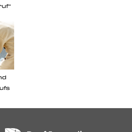
ruf“
nd
ufs