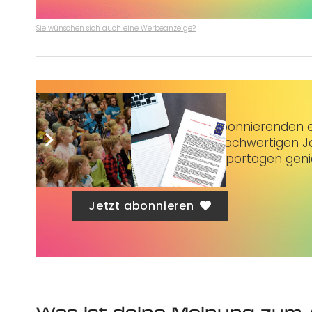
Sie wünschen sich auch eine Werbeanzeige?
Taubenschlag+
bietet Abonnierenden ex
3 € im Monat kannst du hochwertigen Jo
erstklassige Artikel und Reportagen gen
Jetzt abonnieren
Was ist deine Meinung zum 