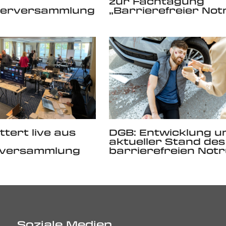
zur Fachtagung
ederversammlung
„Barrierefreier Not
ttert live aus
DGB: Entwicklung u
aktueller Stand des
versammlung
barrierefreien Notr
Soziale Medien