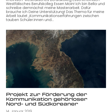
Westfälisches Berufskolleg Essen Moin! Ich bin Bella und
schreibe demnächst meine Masterarbeit. Dafür
brauche ich Deine Unterstützung! Das Thema für meine
Arbeit lautet „Kommunikationserfahrungen zwischen
tauben Schüler:innen und…
Projekt zur Förderung der
Kommunikation gehörloser
Nord- und Südkoreaner
14. Januar 2019