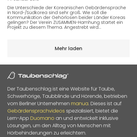
Die Unterschiede der Koreanischen Gebärdensprache
in Nord-/Südkorea sind sehr groß. Wie soll die
Kommunikation der Gehörlosen beider Länder Koreas
gelingen? Der Verein ZUSAMMEN-Hamhung startet ein
Projekt zu diesem Thema. Angestrebt wird…
Mehr laden
Der Taubenschlag ist eine Website für Taube,
Schwerhörige, Taubblinde und Hörende, betrieben
vom Berliner Unternehmen
manua
. Dieses ist auf
Gebärdensprachvideos
spezialisiert, bietet die
Lern-App
Duomano
an und entwickelt inklusive
Lösungen, um den Alltag von Menschen mit
Hörbehinderungen zu erleichtern.