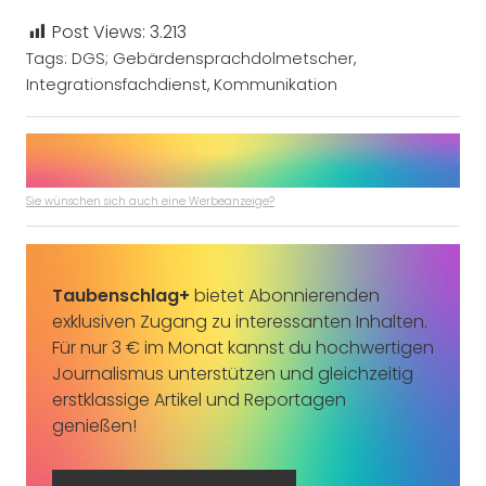
Post Views:
3.213
Tags:
DGS; Gebärdensprachdolmetscher
,
Integrationsfachdienst
,
Kommunikation
Sie wünschen sich auch eine Werbeanzeige?
Taubenschlag+
bietet Abonnierenden
exklusiven Zugang zu interessanten Inhalten.
Für nur 3 € im Monat kannst du hochwertigen
Journalismus unterstützen und gleichzeitig
erstklassige Artikel und Reportagen
genießen!