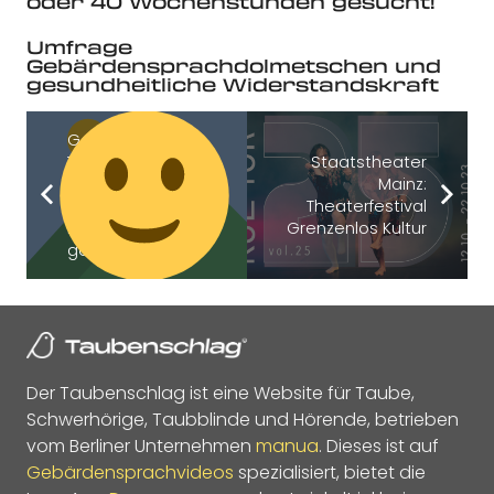
oder 40 Wochenstunden gesucht!
Umfrage
Gebärdensprachdolmetschen und
gesundheitliche Widerstandskraft
Gehörlose
Teilnehmer:innen
Staatstheater
für die Studie
Mainz:
meiner
Theaterfestival
Masterarbeit
Grenzenlos Kultur
gesucht
Der Taubenschlag ist eine Website für Taube,
Schwerhörige, Taubblinde und Hörende, betrieben
vom Berliner Unternehmen
manua
. Dieses ist auf
Gebärdensprachvideos
spezialisiert, bietet die