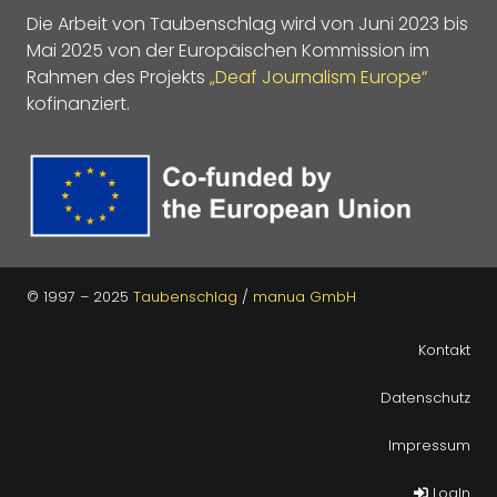
Die Arbeit von Taubenschlag wird von Juni 2023 bis
Mai 2025 von der Europäischen Kommission im
Rahmen des Projekts
„Deaf Journalism Europe“
kofinanziert.
© 1997 – 2025
Taubenschlag
/
manua GmbH
Kontakt
Datenschutz
Impressum
LogIn