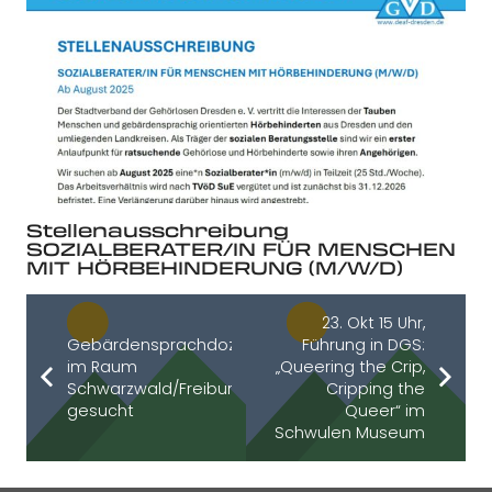
Stellenausschreibung
SOZIALBERATER/IN FÜR MENSCHEN
MIT HÖRBEHINDERUNG (M/W/D)
23. Okt 15 Uhr,
Gebärdensprachdozent:innen
Führung in DGS:
im Raum
„Queering the Crip,
Schwarzwald/Freiburg
Cripping the
gesucht
Queer“ im
Schwulen Museum