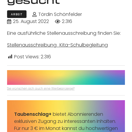
Tördin Schönfelder
ARBEIT
25. August 2022
2.316
Eine ausführliche Stellenausschreibung finden Sie:
Stellenausschreibung_Kita-Schulbegleitung
Post Views:
2.316
Sie wünschen sich auch eine Werbeanzeige?
Taubenschlag+
bietet Abonnierenden
exklusiven Zugang zu interessanten Inhalten.
Für nur 3 € im Monat kannst du hochwertigen