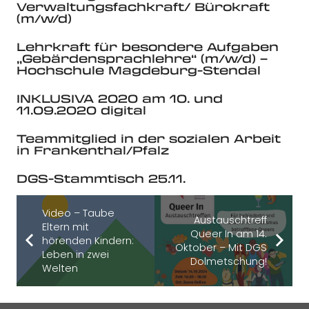
Verwaltungsfachkraft/ Bürokraft
(m/w/d)
Lehrkraft für besondere Aufgaben
„Gebärdensprachlehre“ (m/w/d) –
Hochschule Magdeburg-Stendal
INKLUSIVA 2020 am 10. und
11.09.2020 digital
Teammitglied in der sozialen Arbeit
in Frankenthal/Pfalz
DGS-Stammtisch 25.11.
Video – Taube
Austauschtreff
Eltern mit
Queer In am 14.
hörenden Kindern:
Oktober – Mit DGS
Leben in zwei
Dolmetschung!
Welten