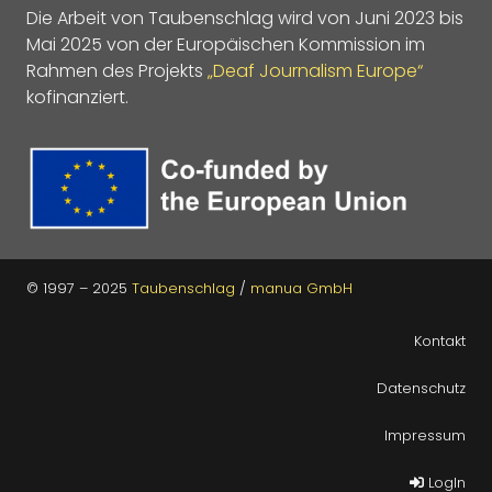
Die Arbeit von Taubenschlag wird von Juni 2023 bis
Mai 2025 von der Europäischen Kommission im
Rahmen des Projekts
„Deaf Journalism Europe“
kofinanziert.
© 1997 – 2025
Taubenschlag
/
manua GmbH
Kontakt
Datenschutz
Impressum
LogIn