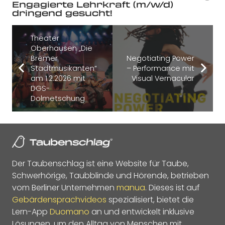
Engagierte Lehrkraft (m/w/d)
dringend gesucht!
Theater
Oberhausen „Die
Bremer
Negotiating Power
Stadtmusikanten“
– Performance mit
am 1.2.2026 mit
Visual Vernacular
DGS-
Dolmetschung
Der Taubenschlag ist eine Website für Taube,
Schwerhörige, Taubblinde und Hörende, betrieben
vom Berliner Unternehmen
manua
. Dieses ist auf
Gebärdensprachvideos
spezialisiert, bietet die
Lern-App
Duomano
an und entwickelt inklusive
Lösungen, um den Alltag von Menschen mit