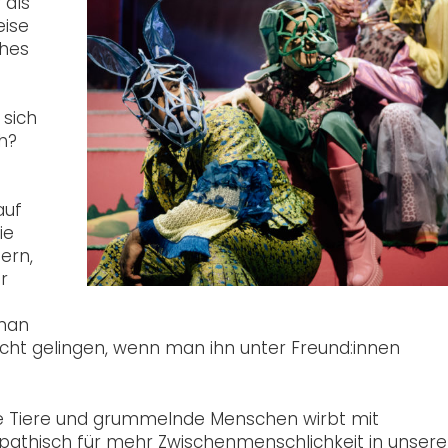
 als
eise
ches
sich
h?
auf
ie
ern,
r
 man
cht gelingen, wenn man ihn unter Freund:innen
de Tiere und grummelnde Menschen wirbt mit
pathisch für mehr Zwischenmenschlichkeit in unsere