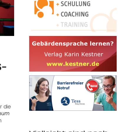
-
r die
gnum
n