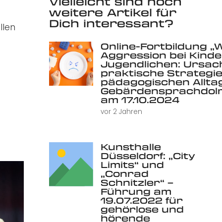
Vielleicht sind noch
weitere Artikel für
Dich interessant?
llen
Online-Fortbildung „
Aggression bei Kind
Jugendlichen: Ursac
praktische Strategie
pädagogischen Alltag 
Gebärdensprachdolm
am 17.10.2024
vor 2 Jahren
Kunsthalle
Düsseldorf: „City
Limits“ und
„Conrad
Schnitzler“ –
Führung am
19.07.2022 für
gehörlose und
hörende