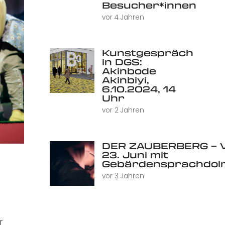
Besucher*innen
vor 4 Jahren
Kunstgespräch
in DGS:
Akinbode
Akinbiyi,
6.10.2024, 14
Uhr
vor 2 Jahren
DER ZAUBERBERG – V
23. Juni mit
Gebärdensprachdol
vor 3 Jahren
r