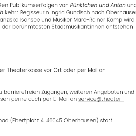
roßen Publikumserfolgen von
un
Pünktchen und Anton
kehrt Regisseurin Ingrid Gündisch nach Oberhause
ch
ranziska Isensee und Musiker Marc-Rainer Kamp wird 
t der berühmtesten Stadtmusikant:innen entstehen
____________________________
der Theaterkasse vor Ort oder per Mail an
u barrierefreien Zugängen, weiteren Angeboten und
en gerne auch per E-Mail an
service@theater-
bad (
Ebertplatz 4,
46045 Oberhausen)
statt.