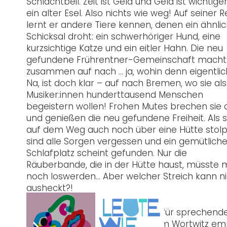
Schlachtbeil. Zeit ist Geld und Geld ist wichtiger
ein alter Esel. Also nichts wie weg! Auf seiner R
lernt er andere Tiere kennen, denen ein ähnli
Schicksal droht: ein schwerhöriger Hund, eine
kurzsichtige Katze und ein eitler Hahn. Die neu
gefundene Frührentner-Gemeinschaft macht 
zusammen auf nach … ja, wohin denn eigentlic
Na, ist doch klar – auf nach Bremen, wo sie als
Musiker:innen hunderttausend Menschen
begeistern wollen! Frohen Mutes brechen sie 
und genießen die neu gefundene Freiheit. Als s
auf dem Weg auch noch über eine Hütte stolp
sind alle Sorgen vergessen und ein gemütliche
Schlafplatz scheint gefunden. Nur die
Räuberbande, die in der Hütte haust, müsste
noch loswerden… Aber welcher Streich kann ni
ausheckt?!
Philipp Löhles Märchenfassung für sprechen
Situationskomik und großartigem Wortwitz em