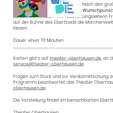
stark leistungsorientierten Welt. Nach den g
satanarchäolügenialkohöllische Wunschpuns
zurück. Gemeinsam mit Ausstattungsleiterin F
auf der Bühne des Ebertbads die Märchenwel
lassen.
Dauer: etwa 70 Minuten
____________________________________
Karten gibt’s auf
theater-oberhausen.de
, an 
service@theater-oberhausen.de
.
Fragen zum Stück und zur Verdolmetschung, z
Programm beantwortet das Theater Oberhaus
oberhausen.de
.
Die Vorstellung findet im benachbarten Ebert
Theater Oberhausen