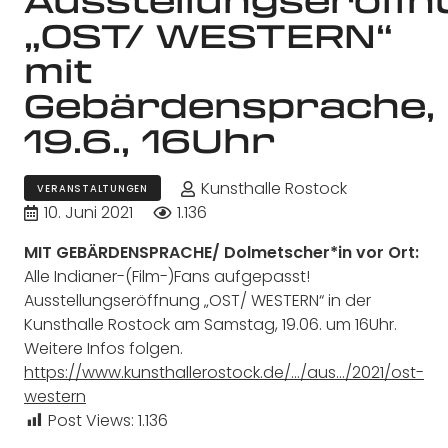
„OST/ WESTERN“
mit
Gebärdensprache,
19.6., 16Uhr
Kunsthalle Rostock
VERANSTALTUNGEN
10. Juni 2021
1.136
MIT GEBÄRDENSPRACHE/ Dolmetscher*in vor Ort:
Alle Indianer-(Film-)Fans aufgepasst!
Ausstellungseröffnung „OST/ WESTERN“ in der
Kunsthalle Rostock am Samstag, 19.06. um 16Uhr.
Weitere Infos folgen.
https://www.kunsthallerostock.de/…/aus…/2021/ost-
western
Post Views:
1.136