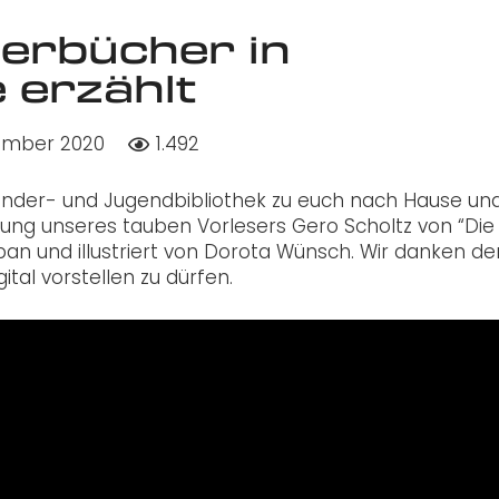
derbücher in
 erzählt
ember 2020
1.492
 Kinder- und Jugendbibliothek zu euch nach Hause un
sung
un
ser
e
s
tauben Vorlesers Gero Scholtz von “Die
pan und illustriert von Dorota Wünsch. Wir danken de
ital vorstellen zu dürfen.