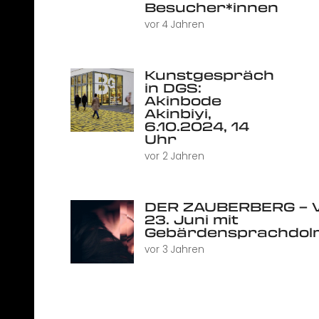
Besucher*innen
vor 4 Jahren
Kunstgespräch
in DGS:
Akinbode
Akinbiyi,
6.10.2024, 14
Uhr
vor 2 Jahren
DER ZAUBERBERG – V
23. Juni mit
Gebärdensprachdol
vor 3 Jahren