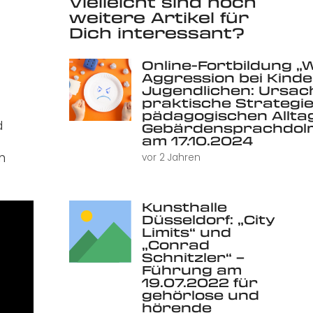
Vielleicht sind noch
weitere Artikel für
Dich interessant?
Online-Fortbildung „
Aggression bei Kind
Jugendlichen: Ursac
praktische Strategie
pädagogischen Alltag 
d
Gebärdensprachdolm
am 17.10.2024
n
vor 2 Jahren
Kunsthalle
Düsseldorf: „City
Limits“ und
„Conrad
Schnitzler“ –
Führung am
19.07.2022 für
gehörlose und
hörende