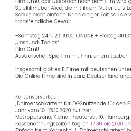
Film OmU, das Gespräch nach dem Film wird 
Spielfilm über Alice, die mit ihrem Vater aufs L
Schule nicht einfach. Nach einiger Zeit soll si
transfeindliche Gewalt.
-Samstag 24.10.20: 19:00, ONLINE + Freitag 30.10.
„Unsound-Tonlos“
Film OmU
Australischer Spielfilm mit Finn, einem taube
Insgesamt gibt es 11 Filme mit deutschen Unter
Die Online Filme sind in ganz Deutschland ang
Kartenvorverkauf
„Dolmetschkarten“ für DGSnutzende für den Fi
Jahr vom 10.-15.10.2020 nur hier:
Metropoliskino, Kleine Theaterstr. 10, Hamburg.
Kassenöffnungszeiten täglich:
17.30 bis 21.00 Uh
Einfach beim Kartenkauf „Dolmetschkarten“ b