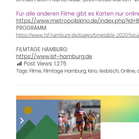
Für alle anderen Filme gibt es Karten nur onli
https://www.metropoliskino.de/index.php?id=
PROGRAMM:
https://www.lsf-hamburg.de/pages/timetable-2020?lo
FILMTAGE HAMBURG:
https://www.lsf-hamburg.de
Post Views:
1.275
Tags:
Filme
,
Filmtage Hamburg
,
Kino
,
lesbisch
,
Online
,
Sie wünschen sich auch eine Werbeanzeige?