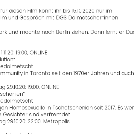
 für diesen Film könnt ihr bis 15.10.2020 nur im
ilm und Gespräch mit DGS Dolmetscher*innen
rk und möchte nach Berlin ziehen. Dann lernt er Du
.11.20:
19:00,
ONLINE
ution“
gedolmetscht
munity in Toronto seit den 1970er Jahren und auch
g 29.10.20:
19:00,
ONLINE
schenien“
gedolmetscht
en Homosexuelle in Tschetschenien seit 2017. Es we
ie Gesichter sind verfremdet.
g 29.10.20: 22
:00,
Metropolis