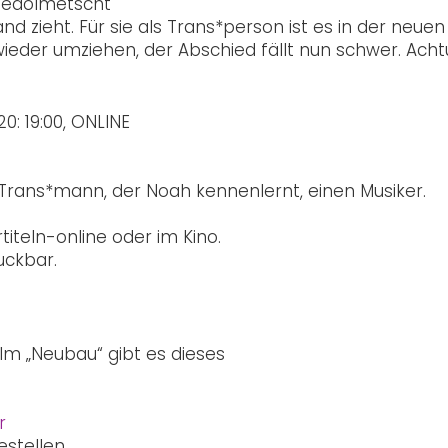
gedolmetscht
and zieht. Für sie als Trans*person ist es in der neuen
e wieder umziehen, der Abschied fällt nun schwer. Acht
20:
19:00,
ONLINE
n Trans*mann, der Noah kennenlernt, einen Musiker.
titeln-online oder im Kino.
uckbar.
lm „Neubau“ gibt es dieses
r
estellen