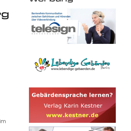
rg
 im