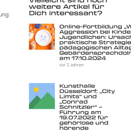
weitere Artikel für
Dich interessant?
ung:
Online-Fortbildung „
Aggression bei Kind
Jugendlichen: Ursac
praktische Strategie
pädagogischen Alltag 
Gebärdensprachdolm
am 17.10.2024
vor 2 Jahren
Kunsthalle
Düsseldorf: „City
Limits“ und
„Conrad
Schnitzler“ –
Führung am
19.07.2022 für
gehörlose und
hörende