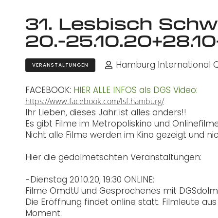
31. Lesbisch Sch
20.-25.10.20+28.10-
Hamburg International Q
VERANSTALTUNGEN
FACEBOOK:
HIER ALLE INFOS als DGS Video:
https://www.facebook.com/lsf.hamburg/
Ihr Lieben,
dieses Jahr ist alles anders!!
Es gibt Filme im Metropoliskino und Onlinefilm
Nicht alle Filme werden im Kino gezeigt und nic
Hier die gedolmetschten Veranstaltungen:
-Dienstag 20.10.20, 19:30 ONLINE:
Filme OmdtU und Ge
sprochenes mit DGSdolm
Die Eröffnung findet online statt. Filmleute a
Moment.