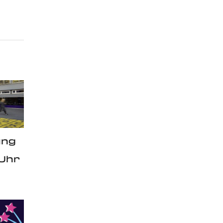
ung
 Uhr