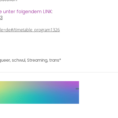
ne unter folgendem LINK
:
83
cale=de#/timetable_program1326
queer
,
schwul
,
Streaming
,
trans*