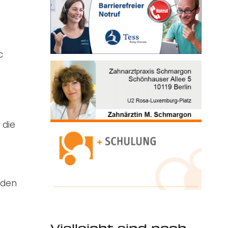
c
 die
rden
Vielleicht sind noch