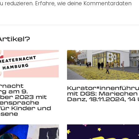
u reduzieren.
Erfahre, wie deine Kommentardaten
rtikel?
rnacht
Kurator*innenführ
g am 9.
mit DGS: Mariechen
ber 2023 mit
Danz, 18.11.2024, 14
ensprache
 für Kinder und
sene