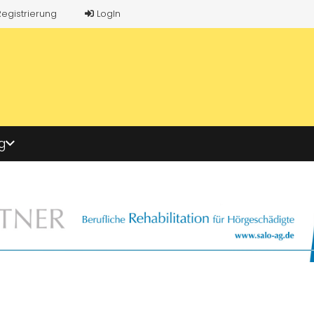
Registrierung
LogIn
g