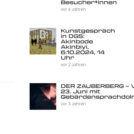
Besucher*innen
vor 4 Jahren
Kunstgespräch
in DGS:
Akinbode
Akinbiyi,
6.10.2024, 14
Uhr
vor 2 Jahren
DER ZAUBERBERG – V
23. Juni mit
Gebärdensprachdol
vor 3 Jahren