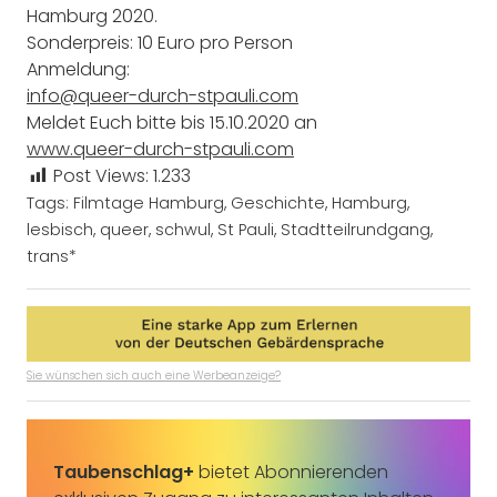
Hamburg 2020.
Sonderpreis: 10 Euro pro Person
Anmeldung:
info@queer-durch-stpauli.com
Meldet Euch bitte bis 15.10.2020 an
www.queer-durch-stpauli.com
Post Views:
1.233
Tags:
Filmtage Hamburg
,
Geschichte
,
Hamburg
,
lesbisch
,
queer
,
schwul
,
St Pauli
,
Stadtteilrundgang
,
trans*
Sie wünschen sich auch eine Werbeanzeige?
Taubenschlag+
bietet Abonnierenden