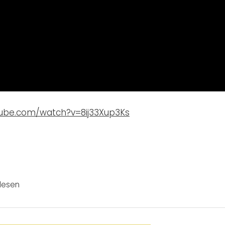
tube.com/watch?v=8ij33Xup3Ks
lesen