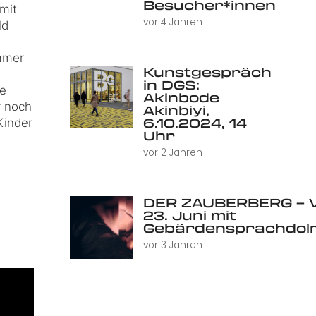
Besucher*innen
mit
vor 4 Jahren
ld
mmer
Kunstgespräch
in DGS:
le
Akinbode
r noch
Akinbiyi,
6.10.2024, 14
Kinder
Uhr
vor 2 Jahren
DER ZAUBERBERG – V
23. Juni mit
Gebärdensprachdol
vor 3 Jahren