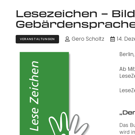
Lesezeichen – Bil
Gebärdensprache
Gero Scholtz
14. De
VERANSTALTUNGEN
Berlin
Ab Mit
LeseZ
LeseZ
„De
Das Bu
wird i