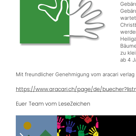
Gebärd
Gebärd
wartet
Chris
werde
Heilig
Bäume 
zu kle
ab 4 J
Mit freundlicher Genehmigung vom aracari verlag 
https://www.aracari.ch/page/de/buecher?li
Euer Team vom LeseZeichen