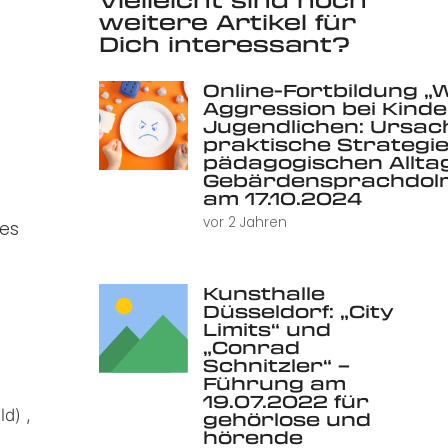
weitere Artikel für
Dich interessant?
Online-Fortbildung „
Aggression bei Kind
Jugendlichen: Ursac
praktische Strategie
pädagogischen Alltag 
Gebärdensprachdolm
am 17.10.2024
vor 2 Jahren
ues
Kunsthalle
Düsseldorf: „City
Limits“ und
„Conrad
Schnitzler“ –
Führung am
19.07.2022 für
d) ,
gehörlose und
hörende