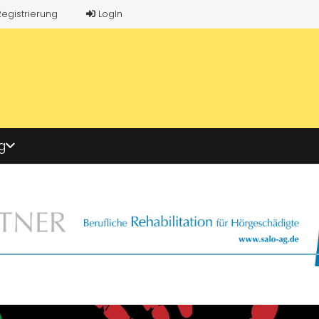
Registrierung
LogIn
g