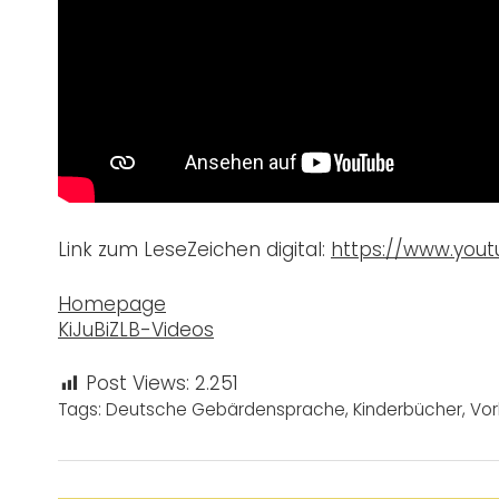
Link zum LeseZeichen digital:
https://www.you
Homepage
KiJuBiZLB-Videos
Post Views:
2.251
Tags:
Deutsche Gebärdensprache
,
Kinderbücher
,
Vor