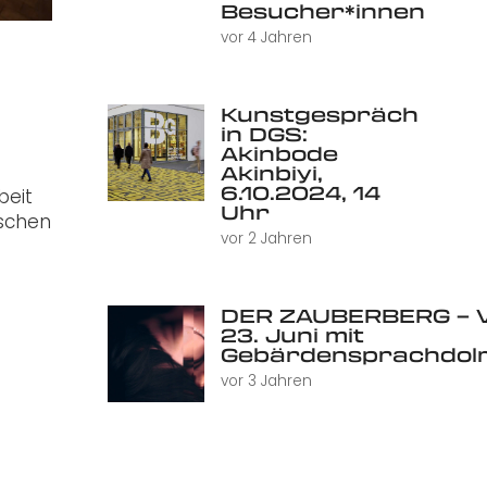
Besucher*innen
vor 4 Jahren
Kunstgespräch
in DGS:
Akinbode
Akinbiyi,
6.10.2024, 14
beit
Uhr
nschen
vor 2 Jahren
DER ZAUBERBERG – V
23. Juni mit
Gebärdensprachdol
vor 3 Jahren