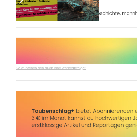
Post Views:
1.229
Tags:
Führung
,
Gebärdensprache
,
Geschichte
,
mann
Sie wünschen sich auch eine Werbeanzeige?
Taubenschlag+
bietet Abonnierenden ex
3 € im Monat kannst du hochwertigen Jo
erstklassige Artikel und Reportagen gen