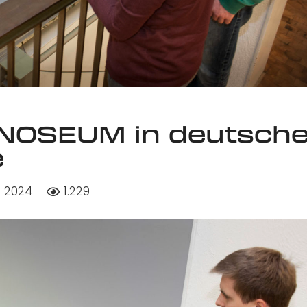
HNOSEUM in deutsch
e
li 2024
1.229