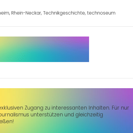
heim
,
Rhein-Neckar
,
Technikgeschichte
,
technoseum
klusiven Zugang zu interessanten Inhalten. Für nur
urnalismus unterstützen und gleichzeitig
ießen!