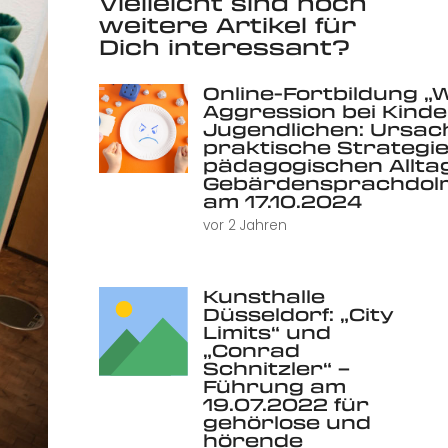
Vielleicht sind noch
weitere Artikel für
Dich interessant?
Online-Fortbildung „
Aggression bei Kind
Jugendlichen: Ursac
praktische Strategie
pädagogischen Alltag 
Gebärdensprachdolm
am 17.10.2024
vor 2 Jahren
Kunsthalle
Düsseldorf: „City
Limits“ und
„Conrad
Schnitzler“ –
Führung am
19.07.2022 für
gehörlose und
hörende