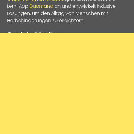
Lern-App
Duomano
an und entwickelt inklusive
Lösungen, um den Alltag von Menschen mit
Hörbehinderungen zu erleichtern.
Soziale Medien
Die Arbeit von Taubenschlag wird von Juni 2023 bis
Mai 2025 von der Europäischen Kommission im
Rahmen des Projekts
„Deaf Journalism Europe“
kofinanziert.