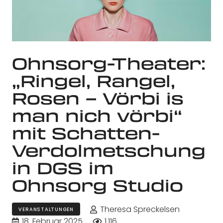
Ohnsorg-Theater:
„Ringel, Rangel,
Rosen – Vörbi is
man nich vörbi“
mit Schatten-
Verdolmetschung
in DGS im
Ohnsorg Studio
Theresa Spreckelsen
VERANSTALTUNGEN
18. Februar 2025
1.116