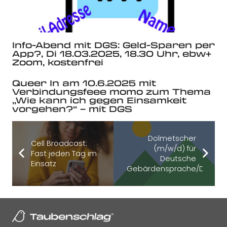
Info-Abend mit DGS: Geld-Sparen per
App?, Di 18.03.2025, 18.30 Uhr, ebw+
Zoom, kostenfrei
Queer In am 10.6.2025 mit
Verbindungsfeee momo zum Thema
„Wie kann ich gegen Einsamkeit
vorgehen?“ – mit DGS
Dolmetscher
Cell Broadcast:
(m/w/d) für
Fast jeden Tag im
Deutsche
Einsatz
Gebärdensprache/Deutsc