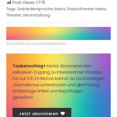
Post Views:
1.778
Tags:
Gebärdensprache
,
Mainz
,
Staatstheater Mainz
,
Theater
,
Veranstaltung
Sie wünschen sich auch eine Werbeanzeige?
Taubenschlag+
bietet Abonnierenden
exklusiven Zugang zu interessanten Inhalten.
Für nur 3 € im Monat kannst du hochwertigen
Journalismus unterstützen und gleichzeitig
erstklassige Artikel und Reportagen
genießen!
Jetzt abonnieren