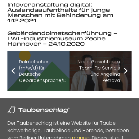
Infoveranstaltung digital:
Auslandsaufenthalte für junge
Menschen mit Behinderung am
1.12.2021
Gebärdendolmetscherführung –
LWL-Industriemuseum Zeche
Hannover – 24.10.2020
Dolmetscher
Neue Gesichter im
(m/w/d) für
Team: Fie Sennels
Deutsche
und Angelina
Gebärdensprache/Deutsch
Petrova
Der Taubenschlag ist eine Website für Taube,
Schwerhörige, Taubblinde und Hörende, betrieben
vom Berliner Unternehmen
manua
. Dieses ist auf