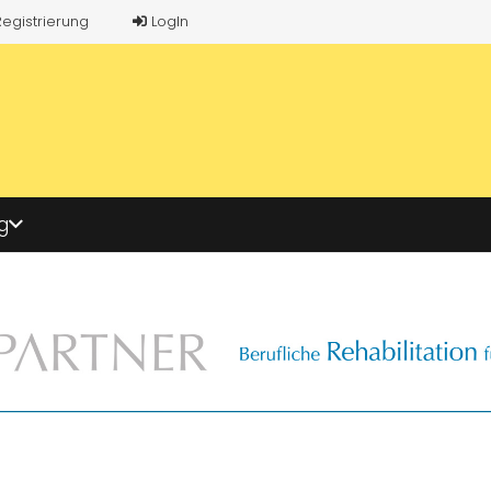
Registrierung
LogIn
g