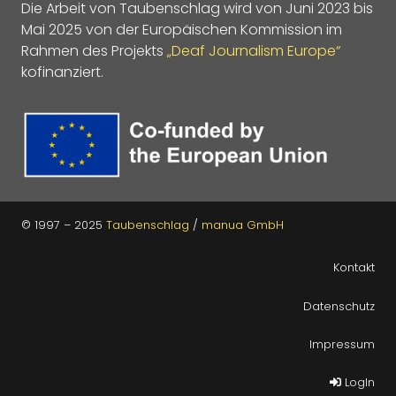
Die Arbeit von Taubenschlag wird von Juni 2023 bis
Mai 2025 von der Europäischen Kommission im
Rahmen des Projekts
„Deaf Journalism Europe“
kofinanziert.
© 1997 – 2025
Taubenschlag
/
manua GmbH
Kontakt
Datenschutz
Impressum
LogIn