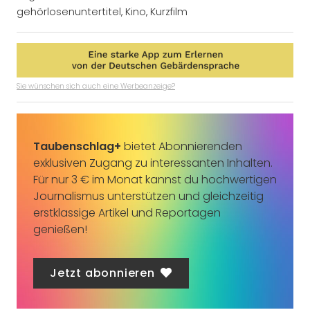
gehörlosenuntertitel
,
Kino
,
Kurzfilm
Sie wünschen sich auch eine Werbeanzeige?
Taubenschlag+
bietet Abonnierenden
exklusiven Zugang zu interessanten Inhalten.
Für nur 3 € im Monat kannst du hochwertigen
Journalismus unterstützen und gleichzeitig
erstklassige Artikel und Reportagen
genießen!
Jetzt abonnieren