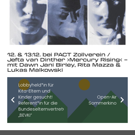
12. & 13.12. bei PACT Zollverein /
Jefta van Dinther ›Mercury Rising‹ –
mit Dawn Jani Birley, Rita Mazza &
Lukas Malkowski
Lobbyheld*in für
Kita-Eltern und
Kinder gesucht!
Open-Air
Referent*in für die
Sommerkino
Bundeselternvertretung
„BEVKi“