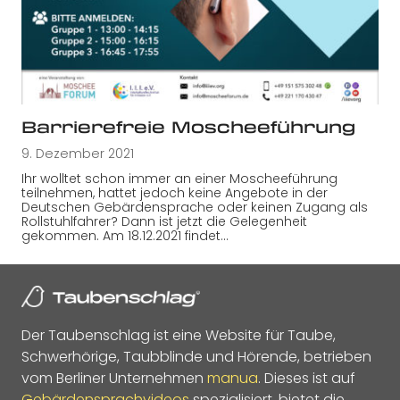
Barrierefreie Moscheeführung
9. Dezember 2021
Ihr wolltet schon immer an einer Moscheeführung
teilnehmen, hattet jedoch keine Angebote in der
Deutschen Gebärdensprache oder keinen Zugang als
Rollstuhlfahrer? Dann ist jetzt die Gelegenheit
gekommen. Am 18.12.2021 findet…
Der Taubenschlag ist eine Website für Taube,
Schwerhörige, Taubblinde und Hörende, betrieben
vom Berliner Unternehmen
manua
. Dieses ist auf
Gebärdensprachvideos
spezialisiert, bietet die