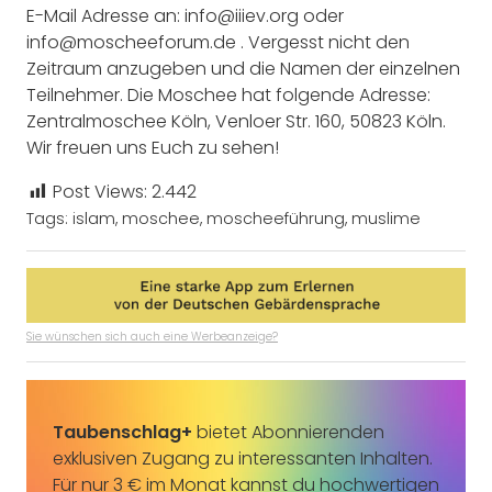
E-Mail Adresse an: info@iiiev.org oder
info@moscheeforum.de . Vergesst nicht den
Zeitraum anzugeben und die Namen der einzelnen
Teilnehmer. Die Moschee hat folgende Adresse:
Zentralmoschee Köln, Venloer Str. 160, 50823 Köln.
Wir freuen uns Euch zu sehen!
Post Views:
2.442
Tags:
islam
,
moschee
,
moscheeführung
,
muslime
Sie wünschen sich auch eine Werbeanzeige?
Taubenschlag+
bietet Abonnierenden
exklusiven Zugang zu interessanten Inhalten.
Für nur 3 € im Monat kannst du hochwertigen