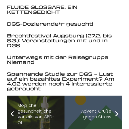
FLUIDE GLOSSARE. EIN
KETTENGEDICHT
DGS-Dozierende*r gesucht!
Brechtfestival Augsburg (27.2. bis
8.3.): Veranstaltungen mit und in
DGS
Unterwegs mit der Reisegruppe
Niemand
Spannende Studie zur DGS – Lust
auf ein bezahltes Experiment? Am
4.02 werden noch 4 Interessierte
gebraucht
Mögliche
gesundheitliche
Advent-Grüße
Vorteile von CBD-
gegen Stress
Öl