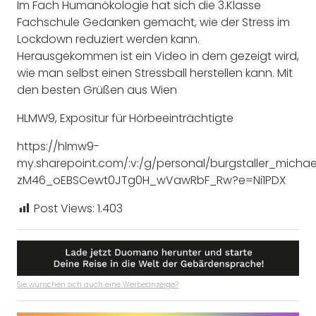
Im Fach Humanökologie hat sich die 3.Klasse
Fachschule Gedanken gemacht, wie der Stress im
Lockdown reduziert werden kann.
Herausgekommen ist ein Video in dem gezeigt wird,
wie man selbst einen Stressball herstellen kann. Mit
den besten Grüßen aus Wien
HLMW9, Expositur für Hörbeeinträchtigte
https://hlmw9-
my.sharepoint.com/:v:/g/personal/burgstaller_mic
zM46_oEBSCewt0JTg0H_wVawRbF_Rw?e=Ni1PDX
Post Views:
1.403
Sie wünschen sich auch eine Werbeanzeige?