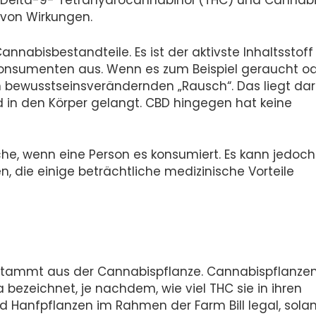
Delta-9- Tetrahydrocannabinol (THC) und Cannabi
 von Wirkungen.
nnabisbestandteile. Es ist der aktivste Inhaltsstof
Konsumenten aus. Wenn es zum Beispiel geraucht o
 bewusstseinsverändernden „Rausch“. Das liegt dar
nd in den Körper gelangt. CBD hingegen hat keine
he, wenn eine Person es konsumiert. Es kann jedoch
, die einige beträchtliche medizinische Vorteile
stammt aus der Cannabispflanze. Cannabispflanze
bezeichnet, je nachdem, wie viel THC sie in ihren
d Hanfpflanzen im Rahmen der Farm Bill legal, sola