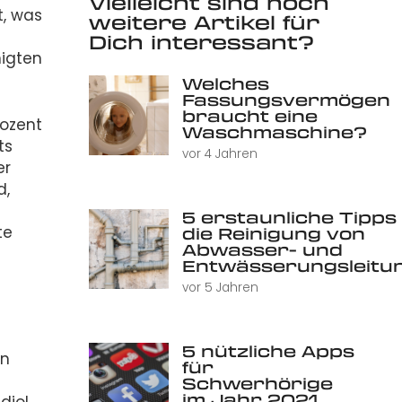
Vielleicht sind noch
t, was
weitere Artikel für
Dich interessant?
nigten
Welches
Fassungsvermögen
braucht eine
rozent
Waschmaschine?
ts
vor 4 Jahren
er
d,
5 erstaunliche Tipps 
die Reinigung von
te
Abwasser- und
Entwässerungsleitu
vor 5 Jahren
5 nützliche Apps
en
für
Schwerhörige
im Jahr 2021