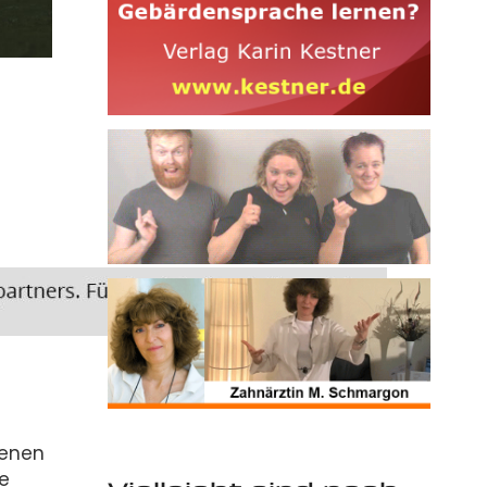
denen
ge