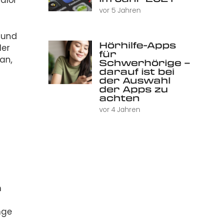
diol
vor 5 Jahren
f und
Hörhilfe-Apps
der
für
an,
Schwerhörige –
darauf ist bei
der Auswahl
der Apps zu
achten
vor 4 Jahren
n
nge