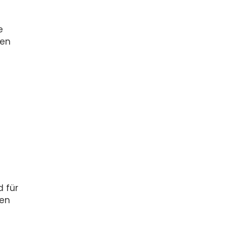
e
hen
d für
gen