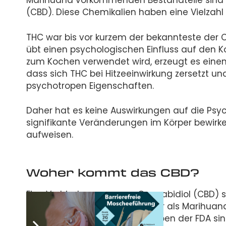
Marihuana vorkommenden Bestandteile sind 
(CBD). Diese Chemikalien haben eine Vielzahl
THC war bis vor kurzem der bekannteste der Ca
übt einen psychologischen Einfluss auf den 
zum Kochen verwendet wird, erzeugt es einen
dass sich THC bei Hitzeeinwirkung zersetzt u
psychotropen Eigenschaften.
Daher hat es keine Auswirkungen auf die Psyc
signifikante Veränderungen im Körper bewirken
aufweisen.
Woher kommt das CBD?
Eine Verbindung namens Cannabidiol (CBD) 
werden entweder als Hanf oder als Marihuana 
Blättern enthalten. Nach Angaben der FDA sin