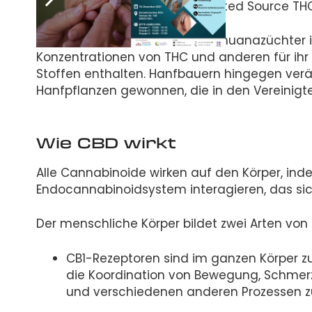
sie weniger als 0,3 Prozent Trusted Source TH
Im Laufe der Jahre haben Marihuanazüchter ih
Konzentrationen von THC und anderen für ihr 
Stoffen enthalten. Hanfbauern hingegen verän
Hanfpflanzen gewonnen, die in den Vereinigte
Wie CBD wirkt
Alle Cannabinoide wirken auf den Körper, in
Endocannabinoidsystem interagieren, das sich 
Der menschliche Körper bildet zwei Arten von
CB1-Rezeptoren sind im ganzen Körper zu 
die Koordination von Bewegung, Schmerz
und verschiedenen anderen Prozessen z