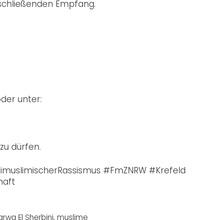
schließenden Empfang.
der unter:
zu dürfen.
ntimuslimischerRassismus #FmZNRW #Krefeld
haft
rwa El Sherbini
,
muslime