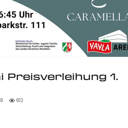
 Preisverleihung 1.
26
612