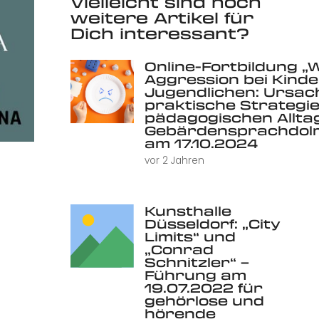
Vielleicht sind noch
weitere Artikel für
Dich interessant?
Online-Fortbildung „
Aggression bei Kind
Jugendlichen: Ursac
praktische Strategie
pädagogischen Alltag 
Gebärdensprachdolm
am 17.10.2024
vor 2 Jahren
Kunsthalle
Düsseldorf: „City
Limits“ und
„Conrad
Schnitzler“ –
Führung am
19.07.2022 für
gehörlose und
hörende