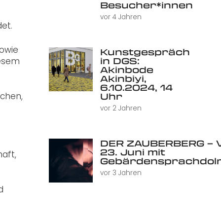
Besucher*innen
vor 4 Jahren
et.
owie
Kunstgespräch
in DGS:
iesem
Akinbode
Akinbiyi,
6.10.2024, 14
Uhr
schen,
vor 2 Jahren
DER ZAUBERBERG – V
23. Juni mit
aft,
Gebärdensprachdol
vor 3 Jahren
d