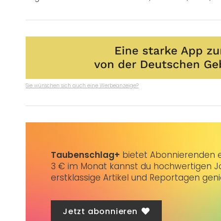
Sie wünschen sich auch eine Werbeanzeige?
Taubenschlag+
bietet Abonnierenden ex
3 € im Monat kannst du hochwertigen Jo
erstklassige Artikel und Reportagen gen
Jetzt abonnieren