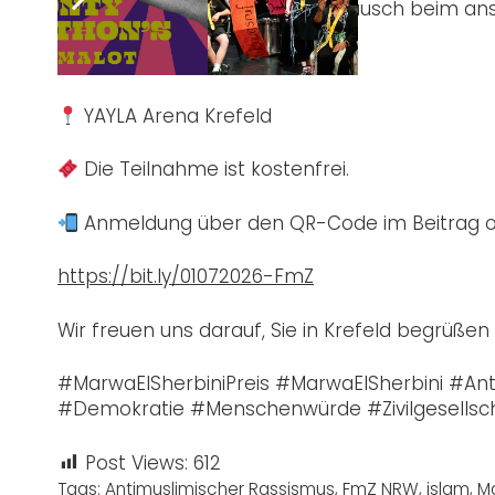
sowie auf Begegnung und Austausch beim an
01. Juli 2026
YAYLA Arena Krefeld
Die Teilnahme ist kostenfrei.
Anmeldung über den QR-Code im Beitrag o
https://bit.ly/01072026-FmZ
Wir freuen uns darauf, Sie in Krefeld begrüßen 
#MarwaElSherbiniPreis #MarwaElSherbini #A
#Demokratie #Menschenwürde #Zivilgesellsc
Post Views:
612
Tags:
Antimuslimischer Rassismus
,
FmZ NRW
,
islam
,
Ma