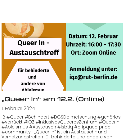
„Queer In“ am 12.2. (Online)
1. Februar 2024
!B #Queer #Behindert #DGSDolmetschung #gehörlos
#verrückt #IQZ #InklusivesQueeresZentrum #QueerIn
#Ableismus #Austausch #lsbtiq #cripqueerpride
#community „Queer In“ ist ein Austausch- und
Vernetzungstreffen für behinderte und andere von