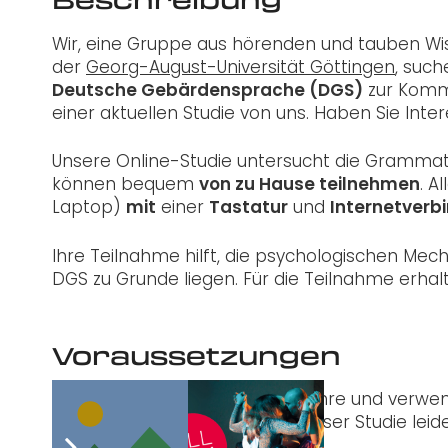
Wir, eine Gruppe aus hörenden und tauben W
der
Georg-August-Universität Göttingen
, suc
Deutsche Gebärdensprache (DGS)
zur Kommu
einer aktuellen Studie von uns. Haben Sie Inte
Unsere Online-Studie untersucht die Grammat
können bequem
von zu Hause teilnehmen
. A
Laptop)
mit
einer
Tastatur
und
Internetverb
Ihre Teilnahme hilft, die psychologischen Me
DGS zu Grunde liegen. Für die Teilnahme erhal
Voraussetzungen
Sie sind gehörlos, älter als 18 Jahre und ver
DGS-Kompetenz können an dieser Studie leide