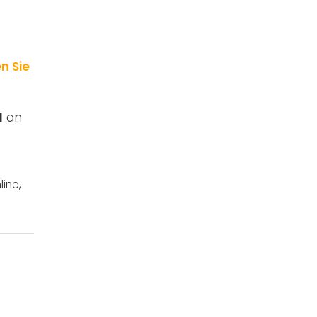
n Sie
l
an
line
,