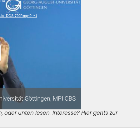
und
_Studie_DGS-720P.mp4?_=1
 oder unten lesen. Interesse? Hier gehts zur