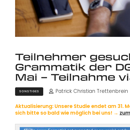
Teilnehmer gesuch
Grammatik der DGS
Mai – Teilnahme vi
Patrick Christian Trettenbrein
SONSTIGES
Aktualisierung: Unsere Studie endet am 31. 
sich bitte so bald wie möglich bei uns! →
zum
Video-