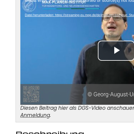
Media error: Format(s) not supported or source(s) not fo
Player
Datei herunterladen: https://streaming-eu.mpg.de/de/institute/cbs/Neue
Diesen Beitrag hier als DGS-Video anschauen,
Anmeldung
.
Beschreibung