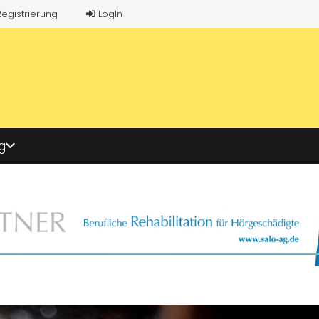
Registrierung
LogIn
g