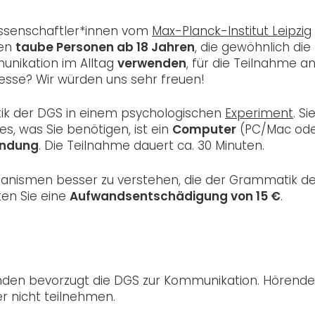
issenschaftler*innen vom
Max-Planck-Institut Leipzig
hen
taube Personen ab 18 Jahren
, die gewöhnlich die
nikation im Alltag
verwenden
, für die Teilnahme a
resse? Wir würden uns sehr freuen!
ik der DGS in einem psychologischen
Experiment
. Si
lles, was Sie benötigen, ist ein
Computer
(PC/Mac od
indung
. Die Teilnahme dauert ca. 30 Minuten.
chanismen besser zu verstehen, die der Grammatik d
ten Sie eine
Aufwandsentschädigung von 15 €
.
wenden bevorzugt die DGS zur Kommunikation. Hörende
r nicht teilnehmen.