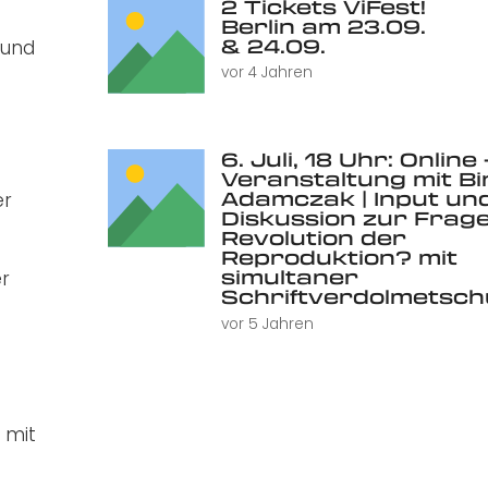
2 Tickets ViFest!
Berlin am 23.09.
& 24.09.
und
vor 4 Jahren
n
6. Juli, 18 Uhr: Online 
e
Veranstaltung mit Bi
Adamczak | Input un
er
Diskussion zur Frage
Revolution der
Reproduktion? mit
simultaner
er
Schriftverdolmetsc
vor 5 Jahren
 mit