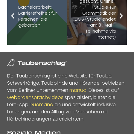
gesucht: Online-
Bachelorarbeit:
Studie zur
Barrierefreiheit für
Grammatik der
Personen, die
DGS (Studie endet
gebärden
am 31. Mai –
Teilnahme via
Internet)
Der Taubenschlag ist eine Website für Taube,
Schwerhörige, Taubblinde und Hörende, betrieben
vom Berliner Unternehmen
manua
. Dieses ist auf
Gebärdensprachvideos
spezialisiert, bietet die
Lern-App
Duomano
an und entwickelt inklusive
Lösungen, um den Alltag von Menschen mit
Hörbehinderungen zu erleichtern.
Soziale Medien