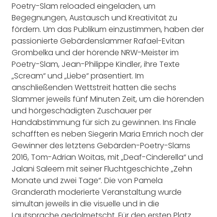
Poetry-Slam reloaded eingeladen, um
Begegnungen, Austausch und Kreativität zu
fördern. Um das Publikum einzustimmen, haben der
passionierte Gebärdenslammer Rafael-Evitan
Grombelka und der hörende NRW-Meister im
Poetry-Slam, Jean-Philippe Kindler, ihre Texte
„Scream“ und „Liebe“ präsentiert. Im
anschließenden Wettstreit hatten die sechs
Slammer jeweils fünf Minuten Zeit, um die hörenden
und hörgeschädigten Zuschauer per
Handabstimmung für sich zu gewinnen. Ins Finale
schafften es neben Siegerin Maria Emrich noch der
Gewinner des letztens Gebärden-Poetry-Slams
2016, Tom-Adrian Woitas, mit „Deaf-Cinderella“ und
Jalani Saleem mit seiner Fluchtgeschichte „Zehn
Monate und zwei Tage“. Die von Pamela
Granderath moderierte Veranstaltung wurde
simultan jeweils in die visuelle und in die
Lautsprache gedolmetscht. Für den ersten Platz