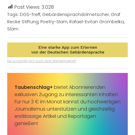
Post Views:
3.028
Tags:
DGS-Treff
,
Gebärdensprachdolmetscher
,
Graf
Recke Stiftung
,
Poetry-Slam
,
Rafael-Evitan Grombelka
,
Slam
Sie wünschen sich auch eine Werbeanzeige?
Taubenschlag+
bietet Abonnierenden
exklusiven Zugang zu interessanten Inhalten.
Für nur 3 € im Monat kannst du hochwertigen
Journalismus unterstützen und gleichzeitig
erstklassige Artikel und Reportagen
genießen!