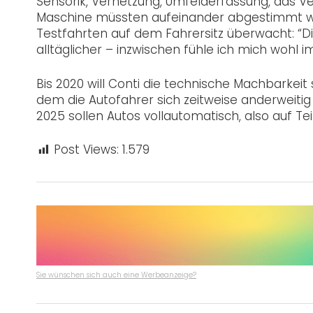
Sensorik, Vernetzung, Umfelderfassung, das V
Maschine müssten aufeinander abgestimmt werd
Testfahrten auf dem Fahrersitz überwacht: “D
alltäglicher – inzwischen fühle ich mich wohl i
Bis 2020 will Conti die technische Machbarkei
dem die Autofahrer sich zeitweise anderweitig
2025 sollen Autos vollautomatisch, also auf Te
Post Views:
1.579
Sie wünschen sich auch eine Werbeanzeige?