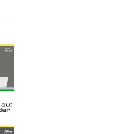
 auf
der