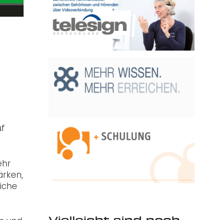
uf
ehr
ärken,
liche
Vielleicht sind noch