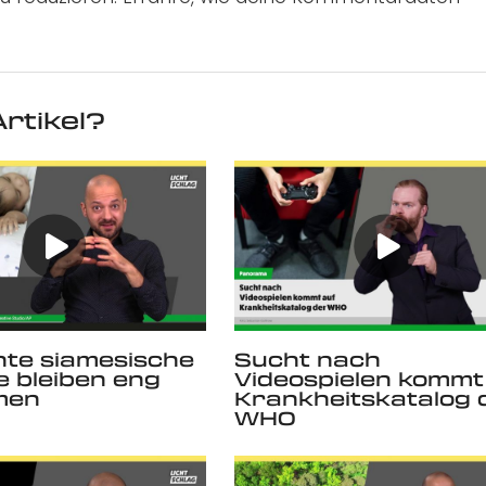
rtikel?
te siamesische
Sucht nach
ge bleiben eng
Videospielen kommt
men
Krankheitskatalog 
WHO