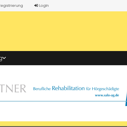
Registrierung
LogIn
g