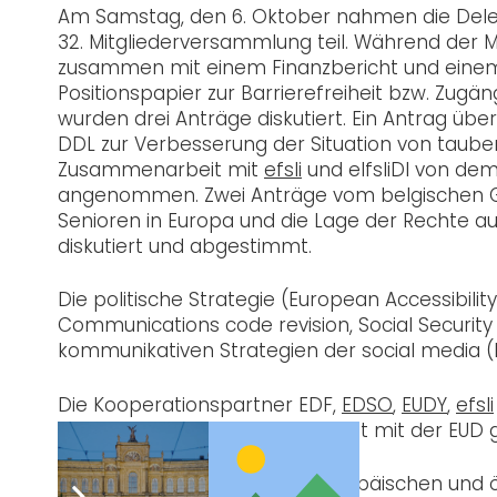
Am Samstag, den 6. Oktober nahmen die Dele
32. Mitgliederversammlung teil. Während der 
zusammen mit einem Finanzbericht und einem 
Positionspapier zur Barrierefreiheit bzw. Z
wurden drei Anträge diskutiert. Ein Antrag übe
DDL zur Verbesserung der Situation von taub
Zusammenarbeit mit
efsli
und elfsliDI von de
angenommen. Zwei Anträge vom belgischen Ge
Senioren in Europa und die Lage der Rechte 
diskutiert und abgestimmt.
Die politische Strategie (European Accessibilit
Communications code revision, Social Security c
kommunikativen Strategien der social media (
Die Kooperationspartner EDF,
EDSO
,
EUDY
,
efsli
Bedeutung der Zusammenarbeit mit der EUD g
Die Organisation durch die europäischen und