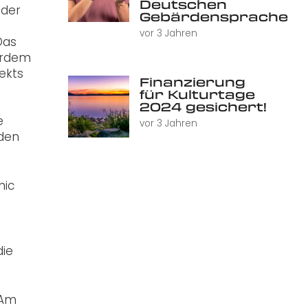
Deutschen
 der
Gebärdensprache
vor 3 Jahren
Das
erdem
jekts
Finanzierung
für Kulturtage
2024 gesichert!
e
vor 3 Jahren
rden
nic
die
 Am