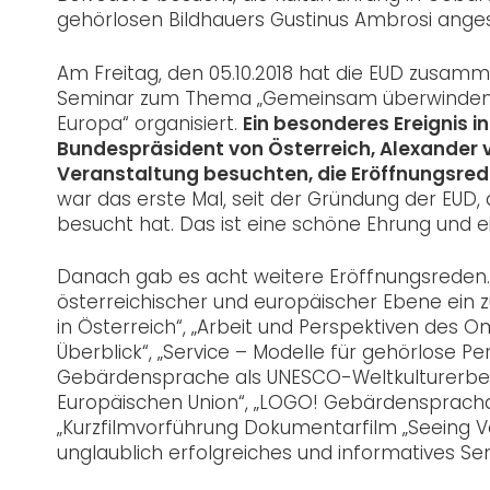
gehörlosen Bildhauers Gustinus Ambrosi ange
Am Freitag, den 05.10.2018 hat die EUD zusa
Seminar zum Thema „Gemeinsam überwinden wir
Europa“ organisiert.
Ein besonderes Ereignis
Bundespräsident von Österreich, Alexander va
Veranstaltung besuchten, die Eröffnungsred
war das erste Mal, seit der Gründung der EUD
besucht hat. Das ist eine schöne Ehrung und
Danach gab es acht weitere Eröffnungsreden. 
österreichischer und europäischer Ebene ein z
in Österreich“, „Arbeit und Perspektiven des O
Überblick“, „Service – Modelle für gehörlose 
Gebärdensprache als UNESCO-Weltkulturerbe“
Europäischen Union“, „LOGO! Gebärdensprac
„Kurzfilmvorführung Dokumentarfilm „Seeing V
unglaublich erfolgreiches und informatives Sem