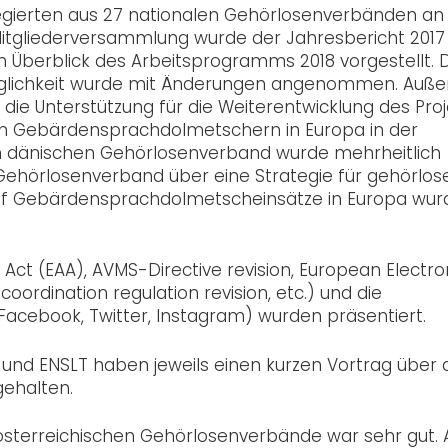
gierten aus 27 nationalen Gehörlosenverbänden an
Mitgliederversammlung wurde der Jahresbericht 2017
Überblick des Arbeitsprogramms 2018 vorgestellt. 
ugänglichkeit wurde mit Änderungen angenommen. Auß
r die Unterstützung für die Weiterentwicklung des Pro
en Gebärdensprachdolmetschern in Europa in der
m dänischen Gehörlosenverband wurde mehrheitlich
hörlosenverband über eine Strategie für gehörlos
auf Gebärdensprachdolmetscheinsätze in Europa wu
y Act (EAA), AVMS-Directive revision, European Electro
oordination regulation revision, etc.) und die
Facebook, Twitter, Instagram) wurden präsentiert.
und ENSLT haben jeweils einen kurzen Vortrag über 
ehalten.
 österreichischen Gehörlosenverbände war sehr gut.