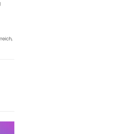
g
reich
,