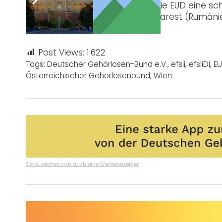
Ende des Tages veranstaltete die EUD eine s
findet vom 16.-19. Mai 2019 in Bukarest (Rumäni
statt.
Post Views:
1.622
Tags:
Deutscher Gehörlosen-Bund e.V.
,
efsli
,
efsliDI
,
E
Österreichischer Gehörlosenbund
,
Wien
Sie wünschen sich auch eine Werbeanzeige?