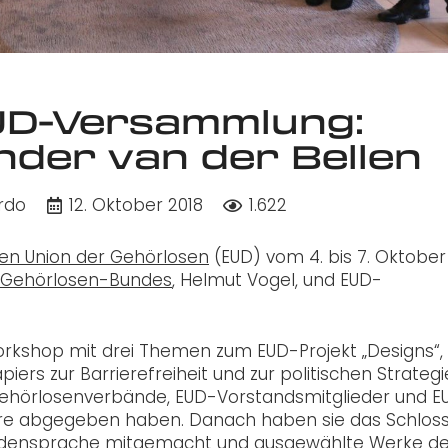
UD-Versammlung:
nder van der Bellen
rdo
12. Oktober 2018
1.622
en Union der Gehörlosen
(EUD) vom 4. bis 7. Oktober
 Gehörlosen-Bundes
, Helmut Vogel, und EUD-
orkshop mit drei Themen zum EUD-Projekt „Designs“,
rs zur Barrierefreiheit und zur politischen Strategi
Gehörlosenverbände, EUD-Vorstandsmitglieder und E
re abgegeben haben. Danach haben sie das Schlos
bärdensprache mitgemacht und ausgewählte Werke d