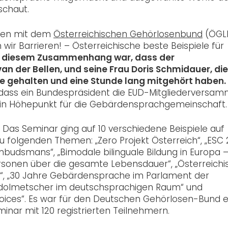
schaut.
mmen mit dem
Österreichischen Gehörlosenbund
(ÖGLB
 Barrieren! – Österreichische beste Beispiele für
 in diesem Zusammenhang war, dass der
n der Bellen, und seine Frau Doris Schmidauer, die
e gehalten und eine Stunde lang mitgehört haben.
, dass ein Bundespräsident die EUD-Mitgliederversa
 ein Höhepunkt für die Gebärdensprachgemeinschaft.
Das Seminar ging auf 10 verschiedene Beispiele auf
u folgenden Themen: „Zero Projekt Österreich“, „ESC 
mbudsmans“, „Bimodale bilinguale Bildung in Europa –
Personen über die gesamte Lebensdauer“, „Österreich
, „30 Jahre Gebärdensprache im Parlament der
hdolmetscher im deutschsprachigen Raum“ und
oices“. Es war für den Deutschen Gehörlosen-Bund e
inar mit 120 registrierten Teilnehmern.