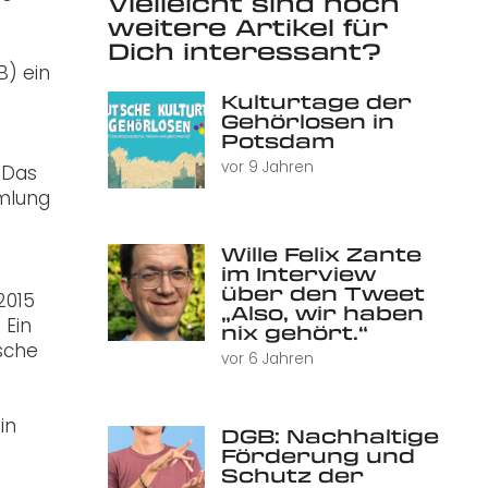
Vielleicht sind noch
weitere Artikel für
Dich interessant?
) ein
Kulturtage der
Gehörlosen in
Potsdam
vor 9 Jahren
Das
mmlung
Wille Felix Zante
im Interview
über den Tweet
2015
„Also, wir haben
 Ein
nix gehört.“
ische
vor 6 Jahren
in
DGB: Nachhaltige
Förderung und
Schutz der