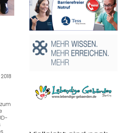
 2018
 zum
e
UD-
s
es