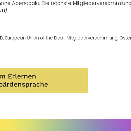
chöne Abendgala. Die nächste Mitgliederversammlun
en)
UD
,
European Union of the Deaf
,
Mitgliederversammlung
,
Öster