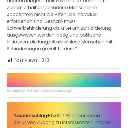
deutlich länger arbeitslos als Nichtbehinderte.
Zudem erhalten behinderte Menschen in
Jobcentern nicht die Hilfen, die individuell
erforderlich sind. Deshalb muss
Schwerbehinderung als Kriterium zur Förderung
ausgewiesen werden. Nötig sind politische
Initiativen, die langzeitarbeitslose Menschen mit
Behinderungen gezielt fördern.“
Post Views:
1.373
Sie wünschen sich auch eine Werbeanzeige?
Taubenschlag+
bietet Abonnierenden
exklusiven Zugang zu interessanten Inhalten.