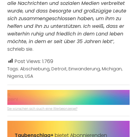
alle Nachrichten und sozialen Medien verbreitet
wurde, und dass besorgte und großzügige Leute
sich zusammengeschlossen haben, um ihm zu
helfen und ihn zu unterstützen. Ich weiß, dass er
weiterhin ruhig und friedlich in dem Land leben
“,
möchte, in dem er seit über 35 Jahren lebt
schrieb sie.
Post Views:
1.769
Tags:
Abschiebung
,
Detroit
,
Einwanderung
,
Michigan
,
Nigeria
,
USA
Sie wünschen sich auch eine Werbeanzeige?
Taubenschlag+
bietet Abonnierenden