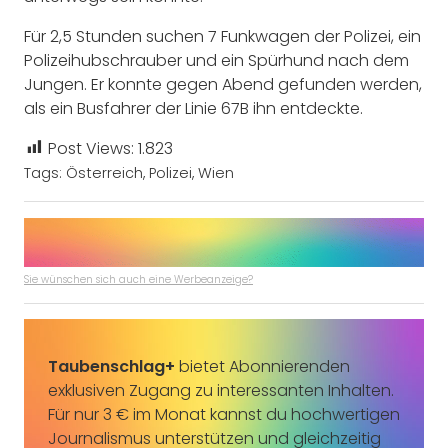
Für 2,5 Stunden suchen 7 Funkwagen der Polizei, ein
Polizeihubschrauber und ein Spürhund nach dem
Jungen. Er konnte gegen Abend gefunden werden,
als ein Busfahrer der Linie 67B ihn entdeckte.
Post Views:
1.823
Tags:
Österreich
,
Polizei
,
Wien
Sie wünschen sich auch eine Werbeanzeige?
Taubenschlag+
bietet Abonnierenden
exklusiven Zugang zu interessanten Inhalten.
Für nur 3 € im Monat kannst du hochwertigen
Journalismus unterstützen und gleichzeitig