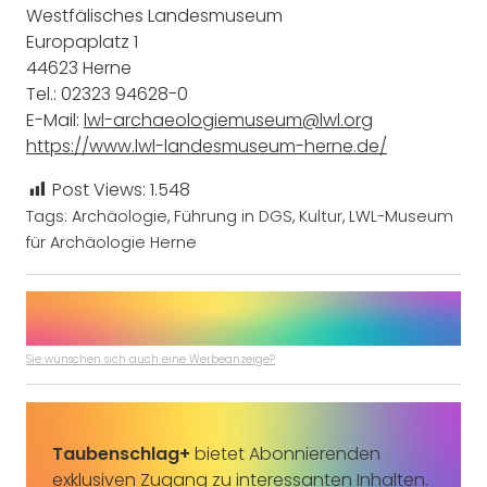
Westfälisches Landesmuseum
Europaplatz 1
44623 Herne
Tel.: 02323 94628-0
E-Mail:
lwl-archaeologiemuseum@lwl.org
https://www.lwl-landesmuseum-herne.de/
Post Views:
1.548
Tags:
Archäologie
,
Führung in DGS
,
Kultur
,
LWL-Museum
für Archäologie Herne
Sie wünschen sich auch eine Werbeanzeige?
Taubenschlag+
bietet Abonnierenden
exklusiven Zugang zu interessanten Inhalten.